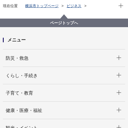
現在位
現在位置
横浜市トップページ
ビジネス
中小企業支援
中央卸売市場
行政情報
市場統計
令和６年３月 市場月報
ページトップへ
メニュー
開く
防災・救急
開く
くらし・手続き
開く
子育て・教育
開く
健康・医療・福祉
開く
観光・イベント