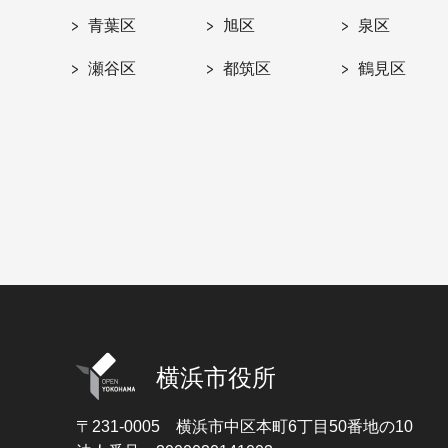
青葉区
旭区
泉区
瀬谷区
都筑区
鶴見区
横浜市役所
〒231-0005
横浜市中区本町6丁目50番地の10