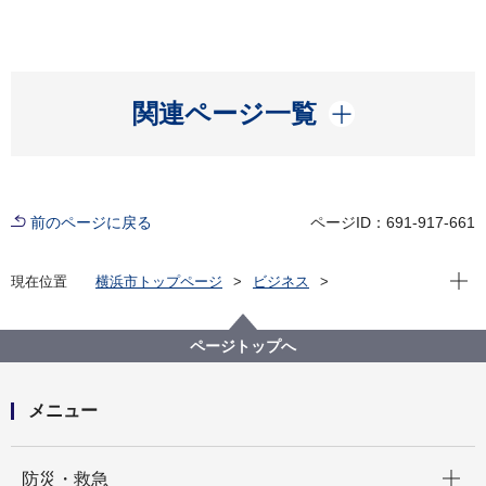
開く
関連ページ一覧
前のページに戻る
ページID：691-917-661
現在位
現在位置
横浜市トップページ
ビジネス
中小企業支援
中央卸売市場
行政情報
市場統計
平成３０年４月 市場月報
ページトップへ
メニュー
開く
防災・救急