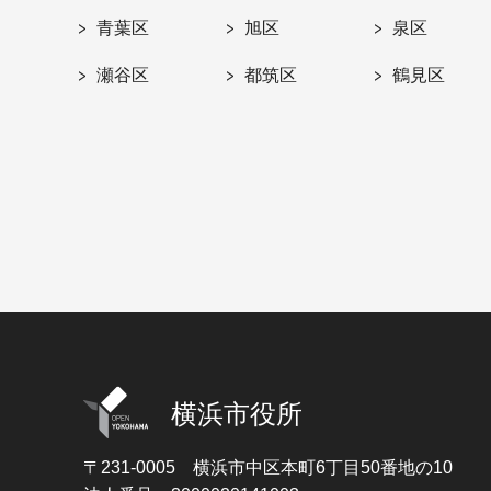
青葉区
旭区
泉区
瀬谷区
都筑区
鶴見区
横浜市役所
〒231-0005
横浜市中区本町6丁目50番地の10