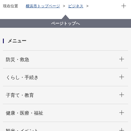
現在位
現在位置
横浜市トップページ
ビジネス
中小企業支援
中央卸売市場
行政情報
市場統計
令和６年10月 市場月報
ページトップへ
メニュー
開く
防災・救急
開く
くらし・手続き
開く
子育て・教育
開く
健康・医療・福祉
開く
観光・イベント