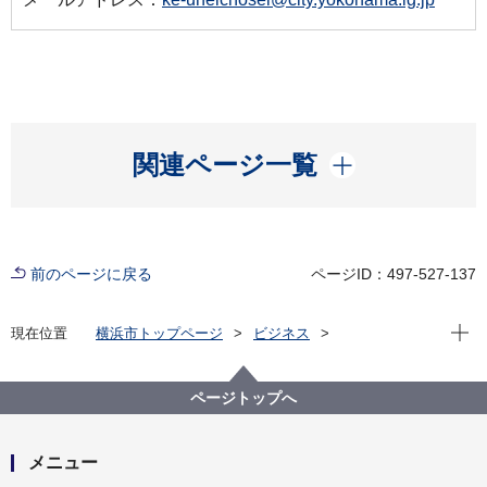
開く
関連ページ一覧
前のページに戻る
ページID：497-527-137
現在位
現在位置
横浜市トップページ
ビジネス
中小企業支援
中央卸売市場
行政情報
市場統計
平成２４年8月 市場月報
ページトップへ
メニュー