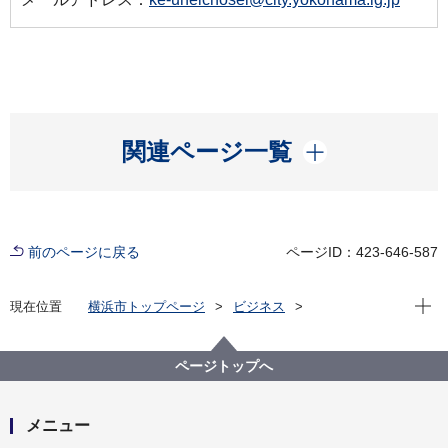
開く
関連ページ一覧
前のページに戻る
ページID：423-646-587
現在位
現在位置
横浜市トップページ
ビジネス
中小企業支援
中央卸売市場
行政情報
市場統計
平成２２年６月 市場月報
ページトップへ
メニュー