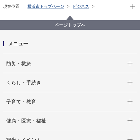
現在位
現在位置
横浜市トップページ
ビジネス
中小企業支援
中央卸売市場
行政情報
市場統計
令和４年４月 市場月報
ページトップへ
メニュー
開く
防災・救急
開く
くらし・手続き
開く
子育て・教育
開く
健康・医療・福祉
開く
観光・イベント