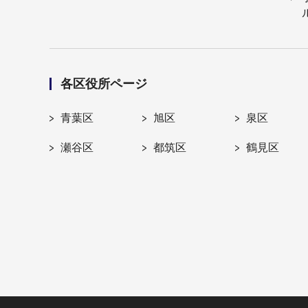
各区役所ページ
青葉区
旭区
泉区
瀬谷区
都筑区
鶴見区