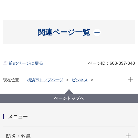
開く
関連ページ一覧
前のページに戻る
ページID：603-397-348
現在位
現在位置
横浜市トップページ
ビジネス
中小企業支援
中央卸売市場
行政情報
市場統計
平成３０年２月 市場月報
ページトップへ
メニュー
開く
防災・救急