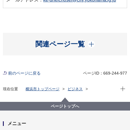
開く
関連ページ一覧
前のページに戻る
ページID：669-244-977
現在位
現在位置
横浜市トップページ
ビジネス
中小企業支援
中央卸売市場
行政情報
市場統計
平成２３年８月 市場月報
ページトップへ
メニュー