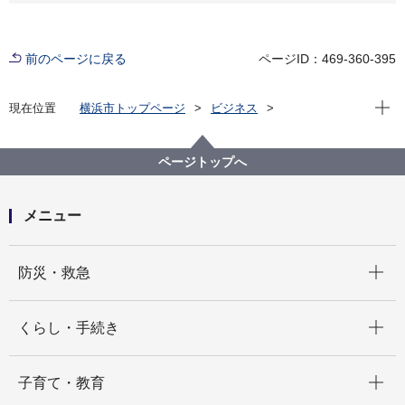
前のページに戻る
ページID：469-360-395
現在位
現在位置
横浜市トップページ
ビジネス
中小企業支援
中央卸売市場
行政情報
市場統計
平成２７年５月 市場月報
ページトップへ
メニュー
開く
防災・救急
開く
くらし・手続き
開く
子育て・教育