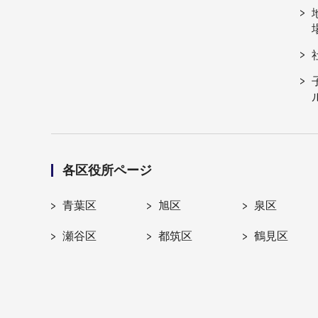
各区役所ページ
青葉区
旭区
泉区
瀬谷区
都筑区
鶴見区