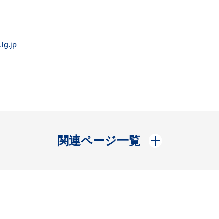
lg.jp
開く
関連ページ一覧