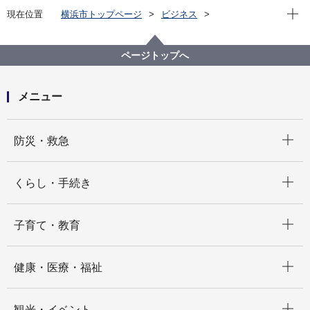
現在位
現在位置
横浜市トップページ
ビジネス
中小企業支援
中央卸売市場
行政情報
市場統計
令和５年12月 市場月報
ページトップへ
メニュー
開く
防災・救急
開く
くらし・手続き
開く
子育て・教育
開く
健康・医療・福祉
開く
観光・イベント