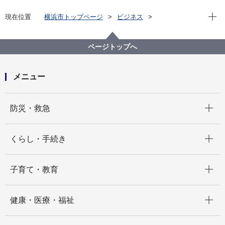
現在位
現在位置
横浜市トップページ
ビジネス
中小企業支援
中央卸売市場
行政情報
市場統計
令和７年12月 市場月報
ページトップへ
メニュー
開く
防災・救急
開く
くらし・手続き
開く
子育て・教育
開く
健康・医療・福祉
開く