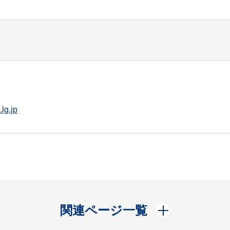
lg.jp
開く
関連ページ一覧