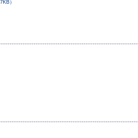
7KB）
）
）