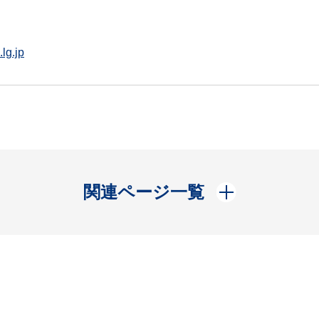
lg.jp
開く
関連ページ一覧