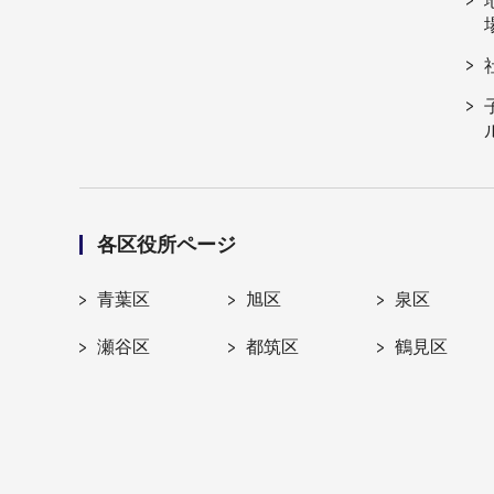
各区役所ページ
青葉区
旭区
泉区
瀬谷区
都筑区
鶴見区