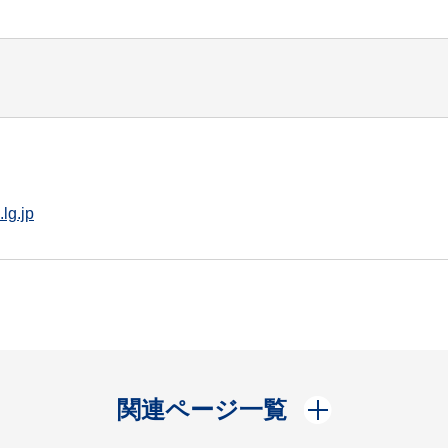
lg.jp
開く
関連ページ一覧