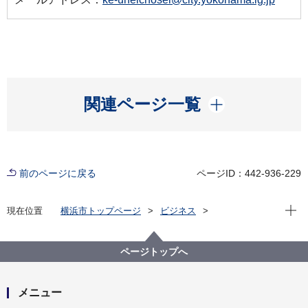
開く
関連ページ一覧
前のページに戻る
ページID：442-936-229
現在位
現在位置
横浜市トップページ
ビジネス
中小企業支援
中央卸売市場
行政情報
市場統計
平成２３年１１月 市場月報
ページトップへ
メニュー