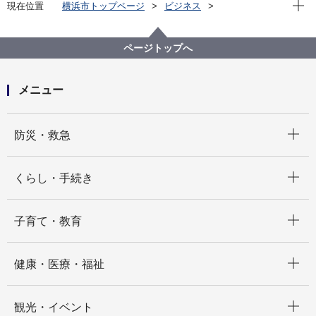
現在位
現在位置
横浜市トップページ
ビジネス
中小企業支援
中央卸売市場
行政情報
市場統計
平成２９年 市場年報
ページトップへ
メニュー
開く
防災・救急
開く
くらし・手続き
開く
子育て・教育
開く
健康・医療・福祉
開く
観光・イベント