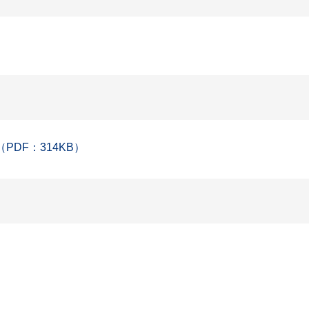
DF：314KB）