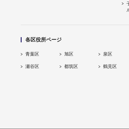
各区役所ページ
青葉区
旭区
泉区
瀬谷区
都筑区
鶴見区