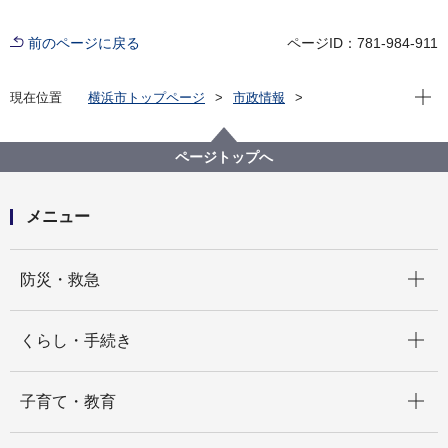
前のページに戻る
ページID：781-984-911
現在位
現在位置
横浜市トップページ
市政情報
広報・広聴・報道
記者発表
経済局
記者発表 2021年度
【YOXO BOX】YOXOアクセラレータープログラム
ページトップへ
2021参加企業を募集します
メニュー
開く
防災・救急
開く
くらし・手続き
開く
子育て・教育
開く