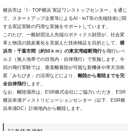
横浜市は「I・TOP横浜 実証ワンストップセンター」を通じ
て、スタートアップ企業等によるAI・IoT等の先端技術に関
する実証実験の円滑な実施をサポートしています。
このたび、一般財団法人先端ロボティクス財団が、社会変
革と物流の脱炭素化を見据えた技術検証を目的として、
横
浜市・千葉市間（約50ｋｍ）の東京湾縦断飛行
を飛行レベ
ル２（無人地帯での目視内・自律飛行）で実施します。今
回の飛行実験では、垂直離着陸が可能な新機体や準天頂衛
星「みちびき」の活用などにより、
離陸から着陸までを完
全自律飛行
します。
なお、離陸場所は、ESR株式会社にご協力いただき、ESR
横浜幸浦ディストリビューションセンター（以下、ESR横
浜幸浦DC）計画地内から離陸します。