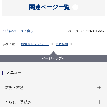
開く
関連ページ一覧
前のページに戻る
ページID：740-941-662
現在位
現在位置
横浜市トップページ
市政情報
広報・広聴・報道
記者発表
経済局
記者発表 2021年度
横浜市・千葉市間でカイトプレーンの飛行実験を実施
ページトップへ
します
メニュー
開く
防災・救急
開く
くらし・手続き