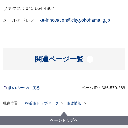
ファクス：045-664-4867
メールアドレス：
ke-innovation@city.yokohama.lg.jp
開く
関連ページ一覧
前のページに戻る
ページID：386-570-269
現在位
現在位置
横浜市トップページ
市政情報
広報・広聴・報道
記者発表
経済局
記者発表 2021年度
声だけ５秒でモチベーションを可視化するWebアプリ
ページトップへ
「Motivel」改良版リリース