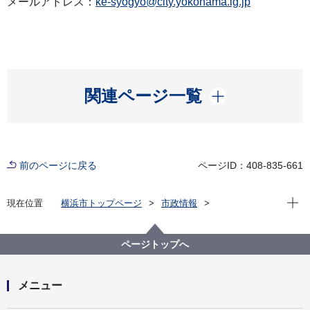
メールアドレス：
ke-syogyo@city.yokohama.lg.jp
開く
関連ページ一覧
前のページに戻る
ページID：408-835-661
現在位
現在位置
横浜市トップページ
市政情報
広報・広聴・報道
記者発表
経済局
記者発表 2021年度
まん延防止等重点措置の適用に伴い「レシ活チャレン
ページトップへ
ジ」をテイクアウトとデリバリーで継続します
メニュー