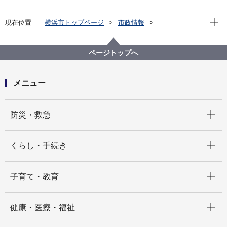
現在位
現在位置
横浜市トップページ
市政情報
広報・広聴・報道
記者発表
経済局
記者発表 2021年度
横浜のものづくりチャレンジ企業を応援します
ページトップへ
メニュー
開く
防災・救急
開く
くらし・手続き
開く
子育て・教育
開く
健康・医療・福祉