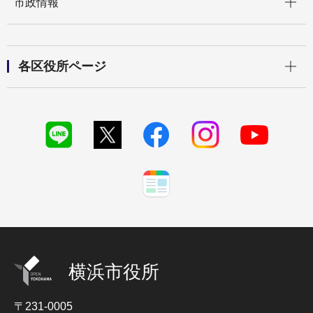
市政情報
開く
各区役所ページ
横浜市役所
〒231-0005