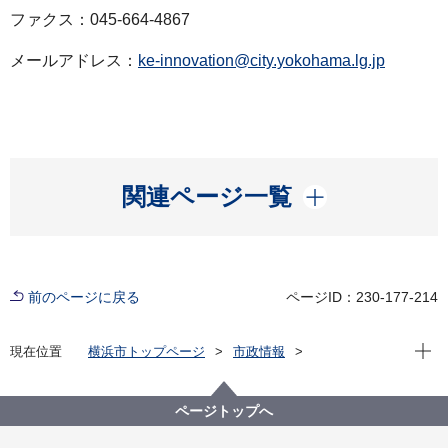
ファクス：045-664-4867
メールアドレス：
ke-innovation@city.yokohama.lg.jp
開く
関連ページ一覧
前のページに戻る
ページID：230-177-214
現在位
現在位置
横浜市トップページ
市政情報
広報・広聴・報道
記者発表
経済局
記者発表 2021年度
I・TOP横浜の取組の一環として、自動運転サービスに
ページトップへ
関する実証実験をみなとみらい21地区・関内地区にて
実施します～一般モニター約200名を募集～