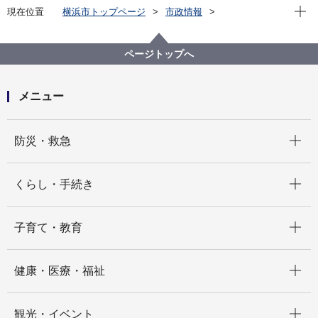
現在位
現在位置
横浜市トップページ
市政情報
広報・広聴・報道
記者発表
経済局
記者発表 2021年度
企業立地促進条例に基づき２件の事業計画を認定
ページトップへ
メニュー
開く
防災・救急
開く
くらし・手続き
開く
子育て・教育
開く
健康・医療・福祉
開く
観光・イベント