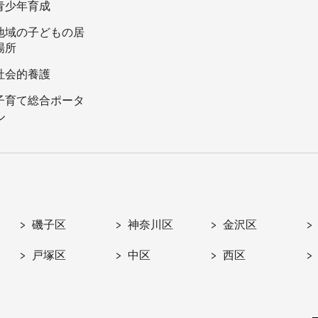
青少年育成
地域の子どもの居
場所
社会的養護
子育て総合ポータ
ル
磯子区
神奈川区
金沢区
戸塚区
中区
西区