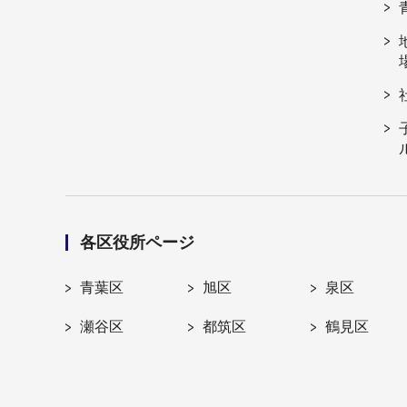
各区役所ページ
青葉区
旭区
泉区
瀬谷区
都筑区
鶴見区