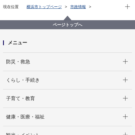
現在位
現在位置
横浜市トップページ
市政情報
広報・広聴・報道
記者発表
経済局
記者発表 2021年度
日本と独・欧州をつなぐスタートアップ支援企業が横
ページトップへ
浜に進出～CROSSBIEが日本法人を市内に設立し事業
展開をスタート～
メニュー
開く
防災・救急
開く
くらし・手続き
開く
子育て・教育
開く
健康・医療・福祉
開く