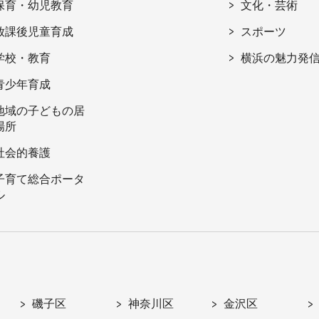
保育・幼児教育
文化・芸術
放課後児童育成
スポーツ
学校・教育
横浜の魅力発
青少年育成
地域の子どもの居
場所
社会的養護
子育て総合ポータ
ル
磯子区
神奈川区
金沢区