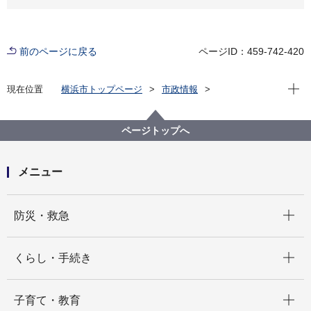
前のページに戻る
ページID：459-742-420
現在位
現在位置
横浜市トップページ
市政情報
広報・広聴・報道
記者発表
経済局
記者発表 2021年度
医療技術見本市「COMPAMED 2021」へ出展します
ページトップへ
メニュー
開く
防災・救急
開く
くらし・手続き
開く
子育て・教育