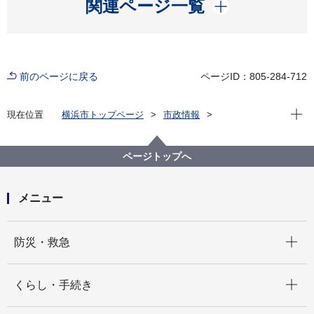
開く
関連ページ一覧
前のページに戻る
ページID：805-284-712
現在位
現在位置
横浜市トップページ
市政情報
広報・広聴・報道
記者発表
経済局
記者発表 2021年度
令和４年度 横浜マイスター募集
ページトップへ
メニュー
開く
防災・救急
開く
くらし・手続き