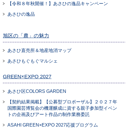
【令和８年秋開催！】あさひの逸品キャンペーン
あさひの逸品
旭区の「農」の魅力
あさひ直売所＆地産地消マップ
あさひもぐもぐマルシェ
GREEN×EXPO 2027
あさひ区COLORS GARDEN
【契約結果掲載】【公募型プロポーザル】２０２７年
国際園芸博覧会の機運醸成に資する親子参加型イベン
トの企画及びアート作品の制作業務委託
ASAHI GREEN×EXPO 2027応援プログラム