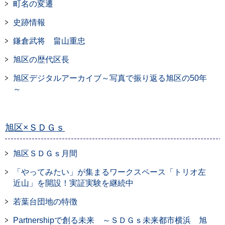
町名の変遷
史跡情報
鎌倉武将 畠山重忠
旭区の歴代区長
旭区デジタルアーカイブ～写真で振り返る旭区の50年
～
旭区×ＳＤＧｓ
旭区ＳＤＧｓ月間
「やってみたい」が集まるワークスペース「トリオ左
近山」を開設！実証実験を継続中
若葉台団地の特徴
Partnershipで創る未来 ～ＳＤＧｓ未来都市横浜 旭