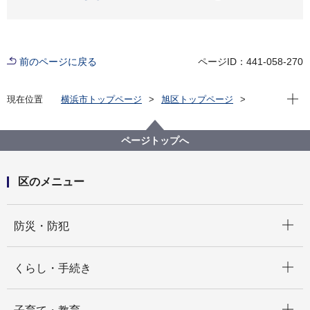
前のページに戻る
ページID：441-058-270
現在位
現在位置
横浜市トップページ
旭区トップページ
防災・防犯
防災・災害
旭区ご近助マニュアル、旭区防災講座の開催について
ページトップへ
区のメニュー
開く
防災・防犯
開く
くらし・手続き
開く