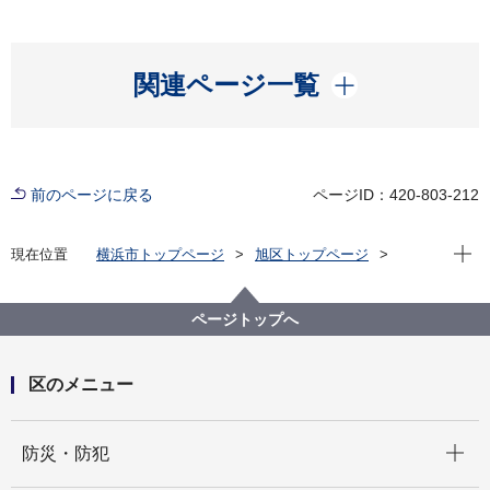
開く
関連ページ一覧
前のページに戻る
ページID：420-803-212
現在位
現在位置
横浜市トップページ
旭区トップページ
防災・防犯
防災・災害
旭区広域避難場所(大火災時避難場所)
ページトップへ
区のメニュー
開く
防災・防犯