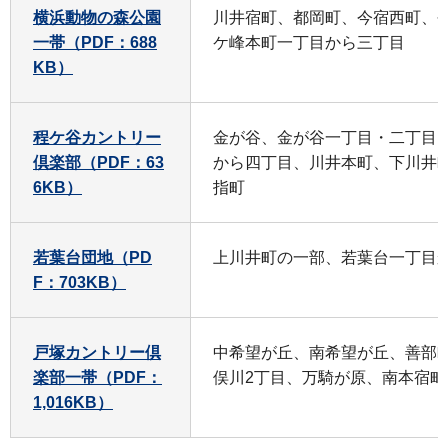
横浜動物の森公園
川井宿町、都岡町、今宿西町、
一帯（PDF：688
ケ峰本町一丁目から三丁目
KB）
程ケ谷カントリー
金が谷、金が谷一丁目・二丁目
倶楽部（PDF：63
から四丁目、川井本町、下川井
6KB）
指町
若葉台団地（PD
上川井町の一部、若葉台一丁目
F：703KB）
戸塚カントリー倶
中希望が丘、南希望が丘、善部
楽部一帯（PDF：
俣川2丁目、万騎が原、南本宿町
1,016KB）