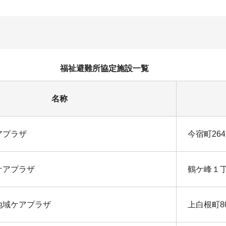
定施設一覧
名称
アプラザ
今宿町26
ケアプラザ
鶴ケ峰１丁
地域ケアプラザ
上白根町8