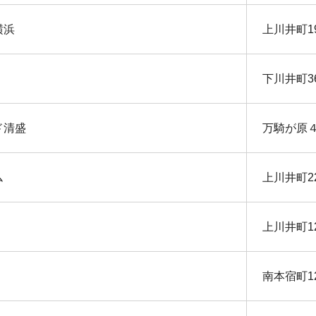
横浜
上川井町1
下川井町3
ド清盛
万騎が原
ム
上川井町2
上川井町1
南本宿町1