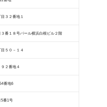
丁目３２番地１
目３番１８号パール横浜白根ビル２階
丁目５０－１４
７９２番地４
54番地6
5番1号