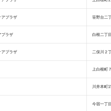
ケアプラザ
笹野台二
アプラザ
白根二丁
ケアプラザ
二俣川２
上白根町
川井本町1
今宿一丁目