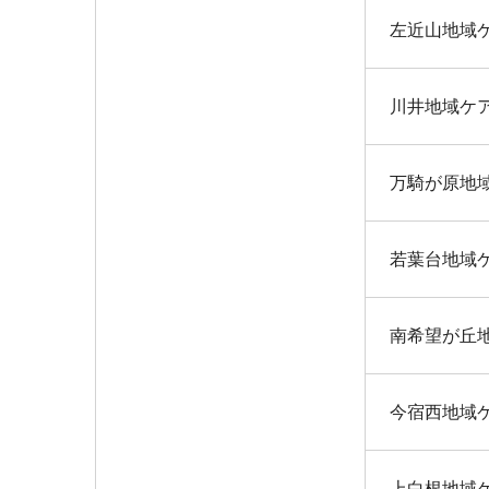
左近山地域
川井地域ケ
万騎が原地
若葉台地域
南希望が丘
今宿西地域
上白根地域