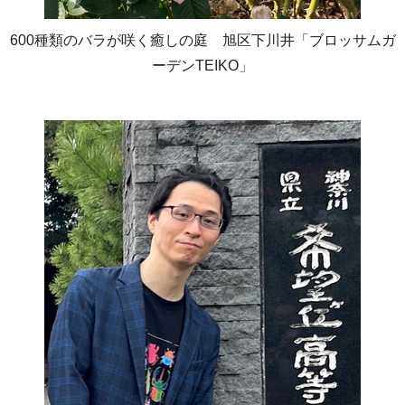
600種類のバラが咲く癒しの庭 旭区下川井「ブロッサムガ
ーデンTEIKO」