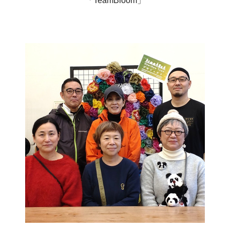
「TeamBloom」