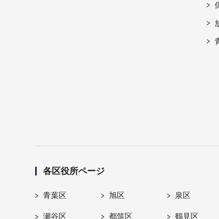
各区役所ページ
青葉区
旭区
泉区
瀬谷区
都筑区
鶴見区