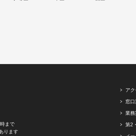
アク
窓口
業務
5時まで
第2
あります