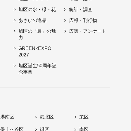
旭区の水・緑・花
統計・調査
あさひの逸品
広報・刊行物
旭区の「農」の魅
広聴・アンケート
力
GREEN×EXPO
2027
旭区誕生50周年記
念事業
港南区
港北区
栄区
保土ケ谷区
緑区
南区