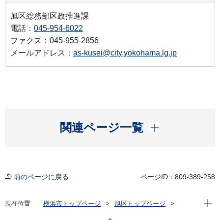
旭区総務部区政推進課
電話：
045-954-6022
ファクス：045-955-2856
メールアドレス：
as-kusei@city.yokohama.lg.jp
開く
関連ページ一覧
前のページに戻る
ページID：809-389-258
現在位
現在位置
横浜市トップページ
旭区トップページ
区政情報
広報・刊行物
転入者向け情報