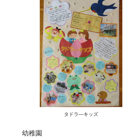
タドラ―キッズ
幼稚園