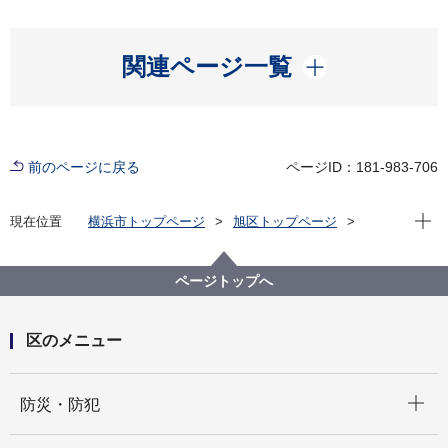
開く
関連ページ一覧
前のページに戻る
ページID：181-983-706
現在位
現在位置
横浜市トップページ
旭区トップページ
子育て・教育
子育て支援・相談
旭区 障害児通所支援事業所あんない「あさひっ子」①
ページトップへ
区のメニュー
開く
防災・防犯
開く