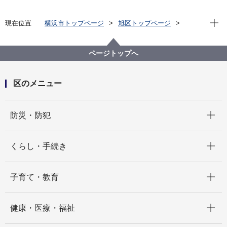
現在位
現在位置
横浜市トップページ
旭区トップページ
子育て・教育
子育て支援・相談
あさひ DE あ・そ・ぼ ～旭区子育て支援者会場～
ページトップへ
区のメニュー
開く
防災・防犯
開く
くらし・手続き
開く
子育て・教育
開く
健康・医療・福祉