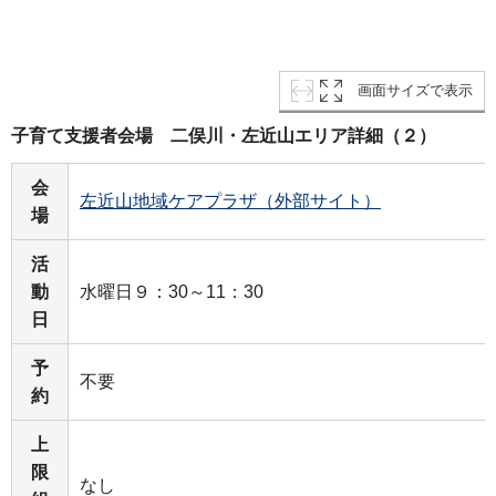
画面サイズで表示
子育て支援者会場 二俣川・左近山エリア詳細（２）
会
左近山地域ケアプラザ（外部サイト）
場
活
動
水曜日９：30～11：30
日
予
不要
約
上
限
なし