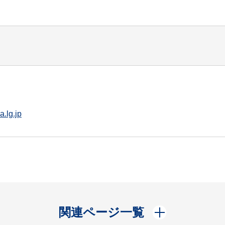
.lg.jp
開く
関連ページ一覧