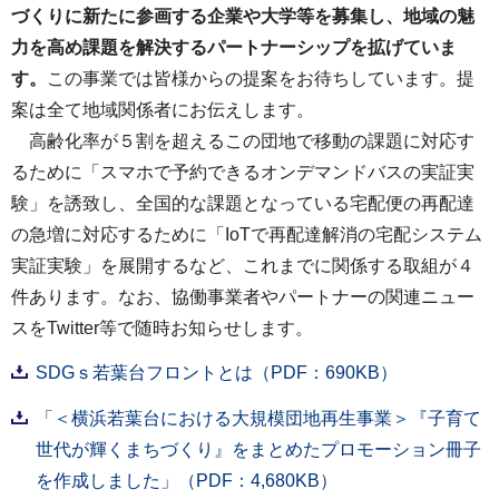
づくりに新たに参画する企業や大学等を募集し、地域の魅
力を高め課題を解決するパートナーシップを拡げていま
す。
この事業では皆様からの提案をお待ちしています。提
案は全て地域関係者にお伝えします。
⾼齢化率が５割を超えるこの団地で移動の課題に対応す
るために「スマホで予約できるオンデマンドバスの実証実
験」を誘致し、全国的な課題となっている宅配便の再配達
の急増に対応するために「IoTで再配達解消の宅配システム
実証実験」を展開するなど、これまでに関係する取組が４
件あります。なお、協働事業者やパートナーの関連ニュー
スをTwitter等で随時お知らせします。
SDGｓ若葉台フロントとは（PDF：690KB）
「＜横浜若葉台における大規模団地再生事業＞『子育て
世代が輝くまちづくり』をまとめたプロモーション冊子
を作成しました」（PDF：4,680KB）