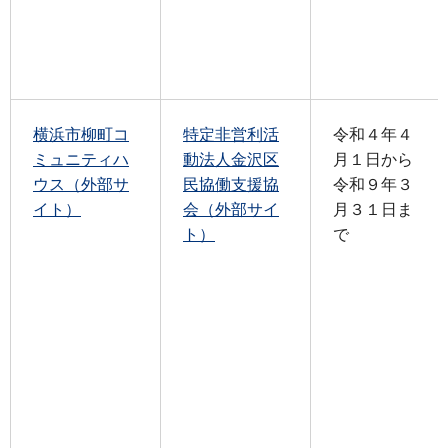
横浜市柳町コ
特定非営利活
令和４年４
ミュニティハ
動法人金沢区
月１日から
ウス（外部サ
民協働支援協
令和９年３
イト）
会（外部サイ
月３１日ま
ト）
で