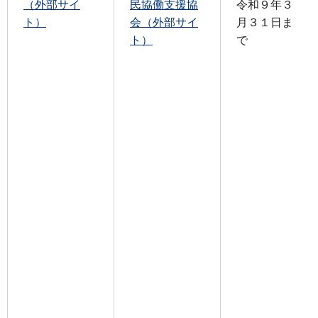
（外部サイ
民協働支援協
令和９年３
ト）
会（外部サイ
月３１日ま
ト）
で