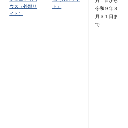
月１日から
ウス（外部サ
ト）
令和９年３
イト）
月３１日ま
で