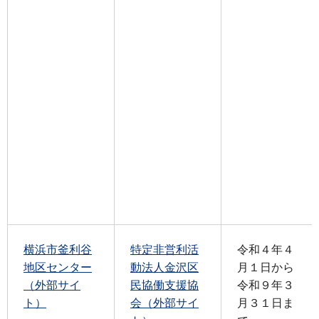
横浜市釜利谷
特定非営利活
令和４年４
地区センター
動法人金沢区
月１日から
（外部サイ
民協働支援協
令和９年３
ト）
会（外部サイ
月３１日ま