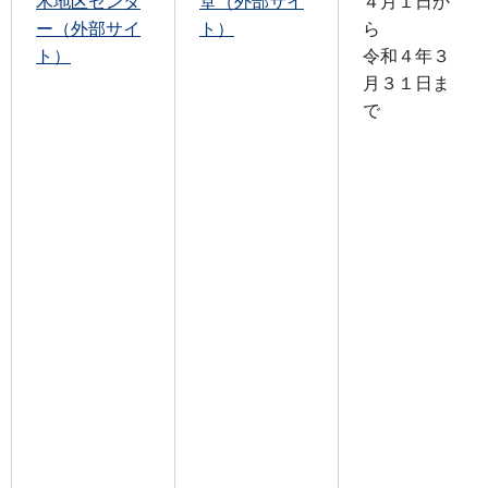
木地区センタ
堂（外部サイ
４月１日か
ー（外部サイ
ト）
ら
ト）
令和４年３
月３１日ま
で