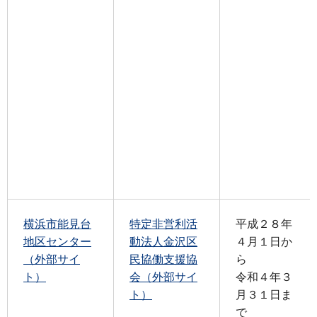
横浜市能見台
特定非営利活
平成２８年
地区センター
動法人金沢区
４月１日か
（外部サイ
民協働支援協
ら
ト）
会（外部サイ
令和４年３
ト）
月３１日ま
で