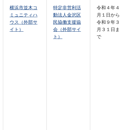
横浜市並木コ
特定非営利活
令和４年４
ミュニティハ
動法人金沢区
月１日から
ウス（外部サ
民協働支援協
令和９年３
イト）
会（外部サイ
月３１日ま
ト）
で