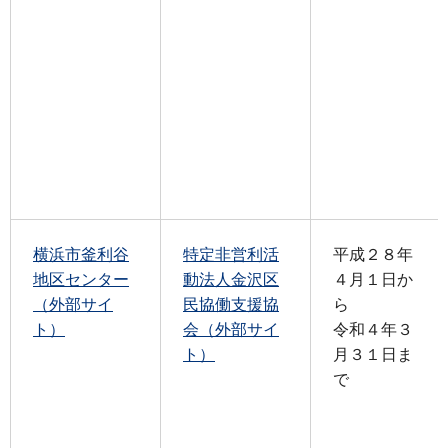
横浜市釜利谷
特定非営利活
平成２８年
地区センター
動法人金沢区
４月１日か
（外部サイ
民協働支援協
ら
ト）
会（外部サイ
令和４年３
ト）
月３１日ま
で