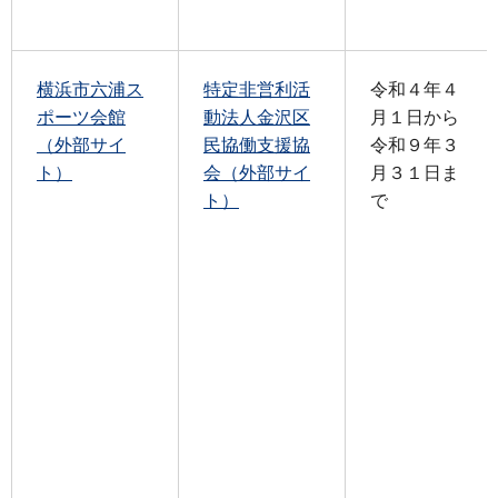
横浜市六浦ス
特定非営利活
令和４年４
ポーツ会館
動法人金沢区
月１日から
（外部サイ
民協働支援協
令和９年３
ト）
会（外部サイ
月３１日ま
ト）
で