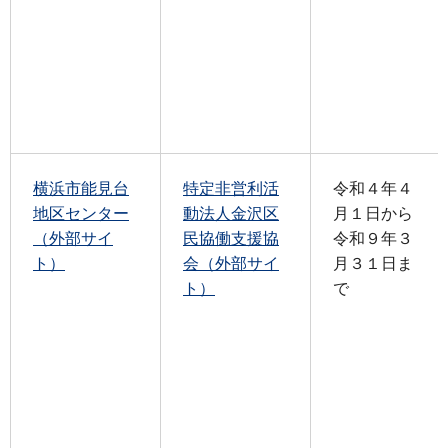
横浜市能見台
特定非営利活
令和４年４
地区センター
動法人金沢区
月１日から
（外部サイ
民協働支援協
令和９年３
ト）
会（外部サイ
月３１日ま
ト）
で