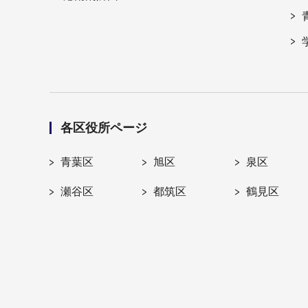
各区役所ページ
青葉区
旭区
泉区
瀬谷区
都筑区
鶴見区