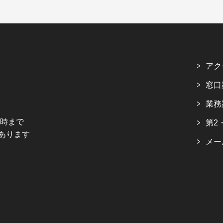
アク
窓口
業務
5時まで
第2
あります
メー