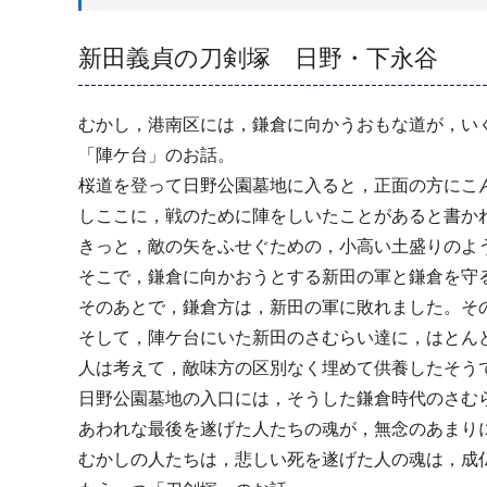
新田義貞の刀剣塚 日野・下永谷
むかし，港南区には，鎌倉に向かうおもな道が，い
「陣ケ台」のお話。
桜道を登って日野公園墓地に入ると，正面の方にこ
しここに，戦のために陣をしいたことがあると書か
きっと，敵の矢をふせぐための，小高い土盛りのよ
そこで，鎌倉に向かおうとする新田の軍と鎌倉を守
そのあとで，鎌倉方は，新田の軍に敗れました。そ
そして，陣ケ台にいた新田のさむらい達に，はとん
人は考えて，敵味方の区別なく埋めて供養したそう
日野公園墓地の入口には，そうした鎌倉時代のさむ
あわれな最後を遂げた人たちの魂が，無念のあまり
むかしの人たちは，悲しい死を遂げた人の魂は，成