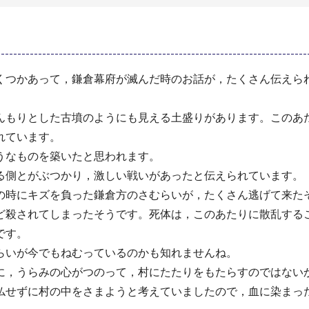
くつかあって，鎌倉幕府が滅んだ時のお話が，たくさん伝えら
んもりとした古墳のようにも見える土盛りがあります。このあ
れています。
うなものを築いたと思われます。
る側とがぶつかり，激しい戦いがあったと伝えられています。
の時にキズを負った鎌倉方のさむらいが，たくさん逃げて来た
ど殺されてしまったそうです。死体は，このあたりに散乱する
です。
らいが今でもねむっているのかも知れませんね。
に，うらみの心がつのって，村にたたりをもたらすのではない
仏せずに村の中をさまようと考えていましたので，血に染まっ