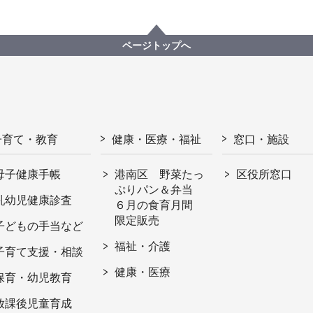
ページトップへ
子育て・教育
健康・医療・福祉
窓口・施設
母子健康手帳
港南区 野菜たっ
区役所窓口
ぷりパン＆弁当
乳幼児健康診査
６月の食育月間
限定販売
子どもの手当など
福祉・介護
子育て支援・相談
健康・医療
保育・幼児教育
放課後児童育成