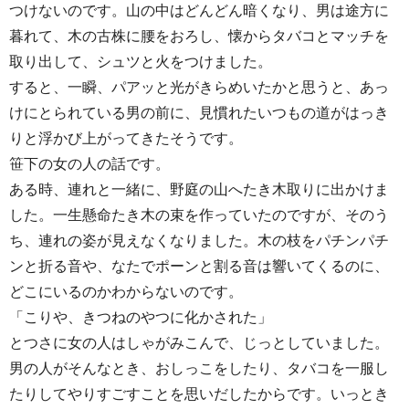
つけないのです。山の中はどんどん暗くなり、男は途方に
暮れて、木の古株に腰をおろし、懐からタバコとマッチを
取り出して、シュツと火をつけました。
すると、一瞬、パアッと光がきらめいたかと思うと、あっ
けにとられている男の前に、見慣れたいつもの道がはっき
りと浮かび上がってきたそうです。
笹下の女の人の話です。
ある時、連れと一緒に、野庭の山へたき木取りに出かけま
した。一生懸命たき木の束を作っていたのですが、そのう
ち、連れの姿が見えなくなりました。木の枝をパチンパチ
ンと折る音や、なたでポーンと割る音は響いてくるのに、
どこにいるのかわからないのです。
「こりや、きつねのやつに化かされた」
とつさに女の人はしゃがみこんで、じっとしていました。
男の人がそんなとき、おしっこをしたり、タバコを一服し
たりしてやりすごすことを思いだしたからです。いっとき