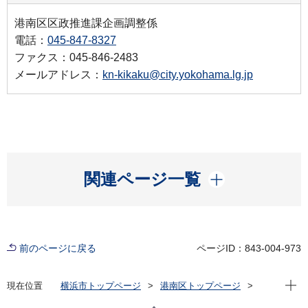
港南区区政推進課企画調整係
電話：
045-847-8327
ファクス：045-846-2483
メールアドレス：
kn-kikaku@city.yokohama.lg.jp
開く
関連ページ一覧
前のページに戻る
ページID：843-004-973
現在位
現在位置
横浜市トップページ
港南区トップページ
区の紹介
港南区内の文化財
民話
狐の話