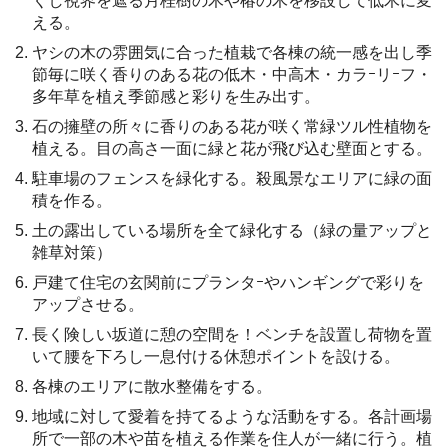
くし視界を遮る月桂樹の木や椿の木を移設して低木に変
える。
ヤシの木の雰囲気に合った植栽で各棟の統一感を出し季
節毎に咲く香りのある花の低木・中高木・カラｰリｰフ・
多年草を植え季節感と彩りを生み出す。
石の擁壁の所々に香りのある花が咲く常緑ツル性植物を
植える。目の高さ一面に緑と花が飛び込む壁面とする。
駐車場のフェンスを緑化する。殺風景なエリアに緑の面
積を作る。
土の露出している場所を全て緑化する（緑の量アップと
雑草対策）
戸建て住宅の玄関前にプランタｰやハンギングで彩りを
アップさせる。
長く険しい坂道に憩の空間を！ベンチを設置し荷物を置
いて腰を下ろし一息付ける休憩ポイントを設ける。
各棟のエリアに散水整備をする。
地域に対して愛着を持てるような活動をする。各計画場
所で一部の木や苗を植える作業を住人が一緒に行う。植