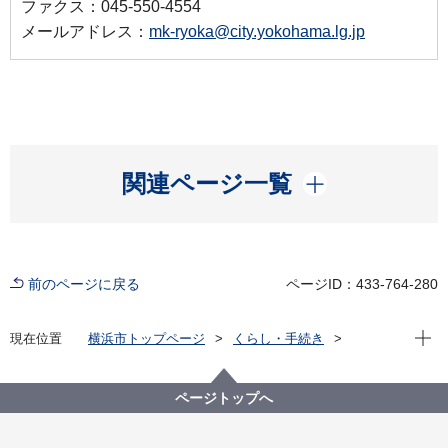
ファクス：045-550-4554
メールアドレス：
mk-ryoka@city.yokohama.lg.jp
開く
関連ページ一覧
前のページに戻る
ページID：433-764-280
現在位
現在位置
横浜市トップページ
くらし・手続き
まちづくり・環境
みどり・公園
横浜みどりアップ計画
計画の柱３「市民が実感できる緑や花をつくる」
ページトップへ
地域緑のまちづくり
地区別の地域緑化計画・活動状況
地域緑化計画・活動状況（磯子・岡村地区）