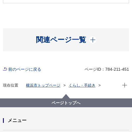
開く
関連ページ一覧
前のページに戻る
ページID：784-211-451
現在位
現在位置
横浜市トップページ
くらし・手続き
まちづくり・環境
みどり・公園
横浜みどりアップ計画
計画の柱３「市民が実感できる緑や花をつくる」
ページトップへ
地域緑のまちづくり
地区別の地域緑化計画・活動状況
地域緑化計画・活動状況（元町通り地区）
メニュー